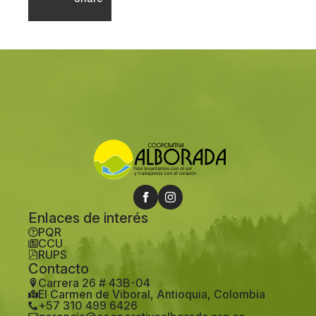
Enlaces de interés
PQR
CCU
RUPS
Contacto
Carrera 26 # 43B-04
El Carmen de Viboral, Antioquia, Colombia
+57 310 499 6426