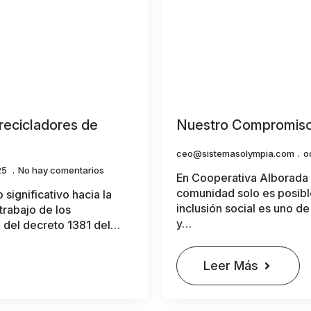
recicladores de
Nuestro Compromiso c
ceo@sistemasolympia.com
o
25
No hay comentarios
En Cooperativa Alborada 
comunidad solo es posible
significativo hacia la
inclusión social es uno d
trabajo de los
y…
n del decreto 1381 del…
Leer Más