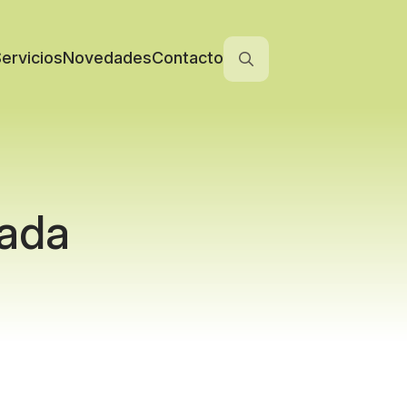
ervicios
Novedades
Contacto
Search
for:
rada